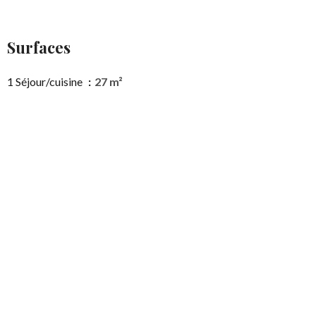
Surfaces
1 Séjour/cuisine
27 m²
1 Salle de douche / toilettes
4 m²
1 Chambre
12 m²
1 Jardin
50 m²
1 Terrasse
10 m²
1 Box
15 m²
Proximités
Aéroport
12 minutes