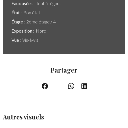
Eaux usées
Tout à l'égout
État
Bon état
Étage
2ème étage / 4
Exposition
Nord
Vue
Vis-à-vis
Partager
Autres visuels