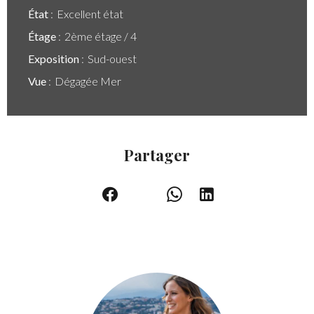
État
Excellent état
Étage
2ème étage / 4
Exposition
Sud-ouest
Vue
Dégagée Mer
Partager