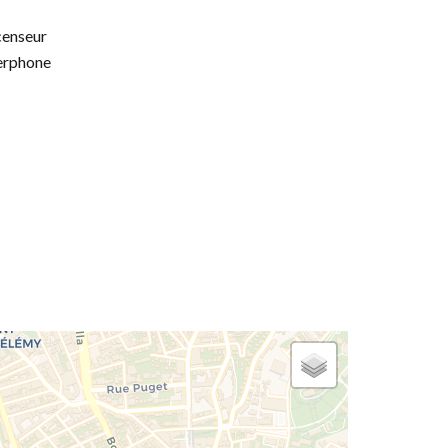
enseur
erphone