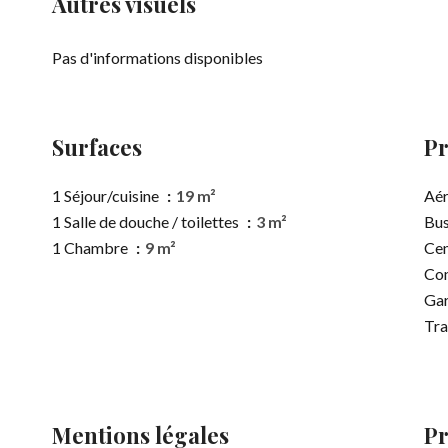
Autres visuels
Pas d'informations disponibles
Surfaces
Pr
1 Séjour/cuisine
19 m²
Aé
1 Salle de douche / toilettes
3 m²
Bu
1 Chambre
9 m²
Cen
Co
Ga
Tr
Mentions légales
Pr