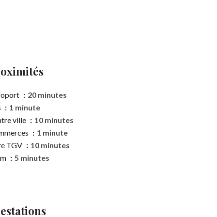
oximités
roport
20 minutes
s
1 minute
tre ville
10 minutes
mmerces
1 minute
re TGV
10 minutes
am
5 minutes
estations