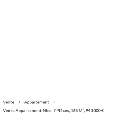
Vente Appartement
Nice
Nice
940 000 €
Vente
Appartement
Vente Appartement Nice, 7 Pièces, 165 M², 940 000 €