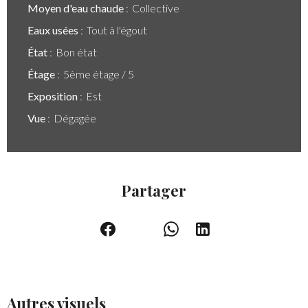
Moyen d'eau chaude
Collective
Eaux usées
Tout à l'égout
État
Bon état
Étage
5ème étage / 5
Exposition
Est
Vue
Dégagée
Partager
Autres visuels