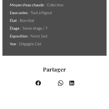
Moyen d'eau chaude
Collective
Eaux usées
Tout à l'égout
État
Bon état
Étage
5ème étage / 7
Exposition
Nord, Sud
Vue
Dégagée Ciel
Partager