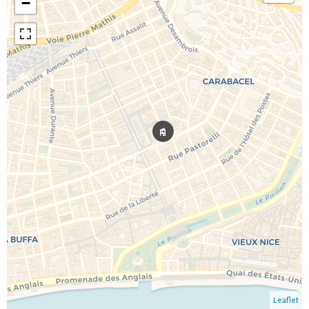
−
Leaflet